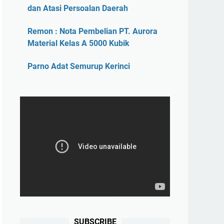
dan Atasi Persoalan Daerah
Remon : Nota Pembelian PT. Aurora
Material Kelas A 5000 Kubik
Parno Adat Semurup Kerinci
SUBSCRIBE