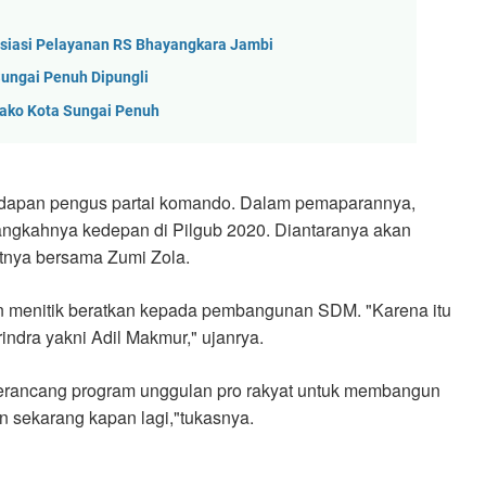
esiasi Pelayanan RS Bhayangkara Jambi
Sungai Penuh Dipungli
wako Kota Sungai Penuh
hadapan pengus partai komando. Dalam pemaparannya,
langkahnya kedepan di Pilgub 2020. Diantaranya akan
utnya bersama Zumi Zola.
 menitik beratkan kepada pembangunan SDM. "Karena itu
erindra yakni Adil Makmur," ujanrya.
merancang program unggulan pro rakyat untuk membangun
an sekarang kapan lagi,"tukasnya.