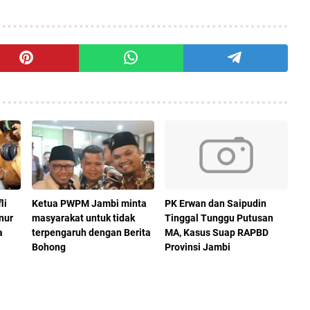
li
Ketua PWPM Jambi minta
PK Erwan dan Saipudin
nur
masyarakat untuk tidak
Tinggal Tunggu Putusan
a
terpengaruh dengan Berita
MA, Kasus Suap RAPBD
Bohong
Provinsi Jambi