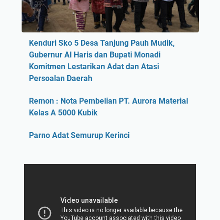
Kenduri Sko 5 Desa Tanjung Pauh Mudik,
Gubernur Al Haris dan Bupati Monadi
Komitmen Lestarikan Adat dan Atasi
Persoalan Daerah
Remon : Nota Pembelian PT. Aurora Material
Kelas A 5000 Kubik
Parno Adat Semurup Kerinci