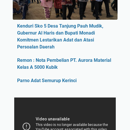
Kenduri Sko 5 Desa Tanjung Pauh Mudik,
Gubernur Al Haris dan Bupati Monadi
Komitmen Lestarikan Adat dan Atasi
Persoalan Daerah
Remon : Nota Pembelian PT. Aurora Material
Kelas A 5000 Kubik
Parno Adat Semurup Kerinci