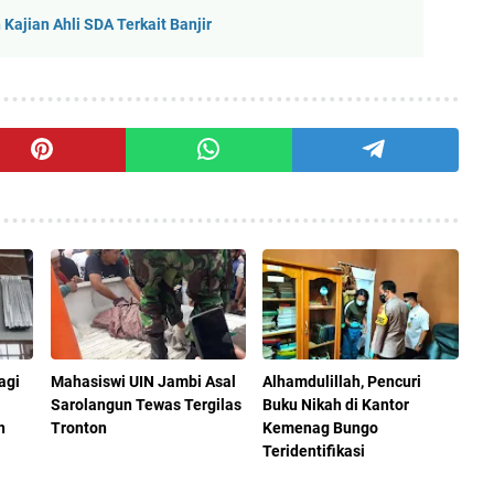
ajian Ahli SDA Terkait Banjir
agi
Mahasiswi UIN Jambi Asal
Alhamdulillah, Pencuri
Sarolangun Tewas Tergilas
Buku Nikah di Kantor
n
Tronton
Kemenag Bungo
Teridentifikasi