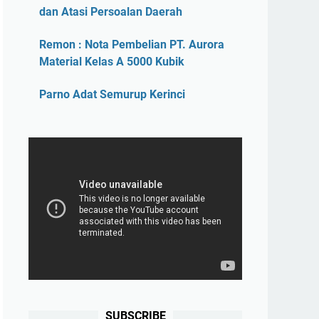
dan Atasi Persoalan Daerah
Remon : Nota Pembelian PT. Aurora
Material Kelas A 5000 Kubik
Parno Adat Semurup Kerinci
SUBSCRIBE