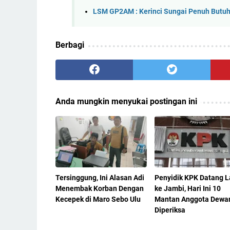
LSM GP2AM : Kerinci Sungai Penuh Butuh K
Berbagi
Anda mungkin menyukai postingan ini
Tersinggung, Ini Alasan Adi
Penyidik KPK Datang L
Menembak Korban Dengan
ke Jambi, Hari Ini 10
Kecepek di Maro Sebo Ulu
Mantan Anggota Dewa
Diperiksa