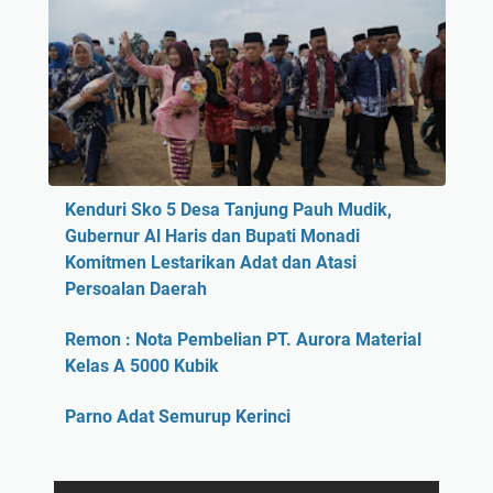
Kenduri Sko 5 Desa Tanjung Pauh Mudik,
Gubernur Al Haris dan Bupati Monadi
Komitmen Lestarikan Adat dan Atasi
Persoalan Daerah
Remon : Nota Pembelian PT. Aurora Material
Kelas A 5000 Kubik
Parno Adat Semurup Kerinci