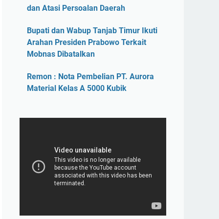
dan Atasi Persoalan Daerah
Bupati dan Wabup Tanjab Timur Ikuti
Arahan Presiden Prabowo Terkait
Mobnas Dibatalkan
Remon : Nota Pembelian PT. Aurora
Material Kelas A 5000 Kubik