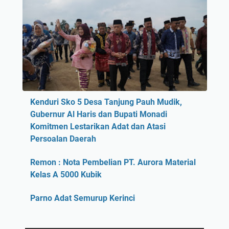
Kenduri Sko 5 Desa Tanjung Pauh Mudik,
Gubernur Al Haris dan Bupati Monadi
Komitmen Lestarikan Adat dan Atasi
Persoalan Daerah
Remon : Nota Pembelian PT. Aurora Material
Kelas A 5000 Kubik
Parno Adat Semurup Kerinci