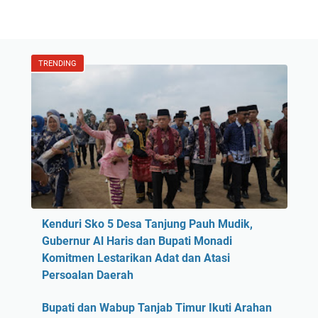
TRENDING
Kenduri Sko 5 Desa Tanjung Pauh Mudik,
Gubernur Al Haris dan Bupati Monadi
Komitmen Lestarikan Adat dan Atasi
Persoalan Daerah
Bupati dan Wabup Tanjab Timur Ikuti Arahan