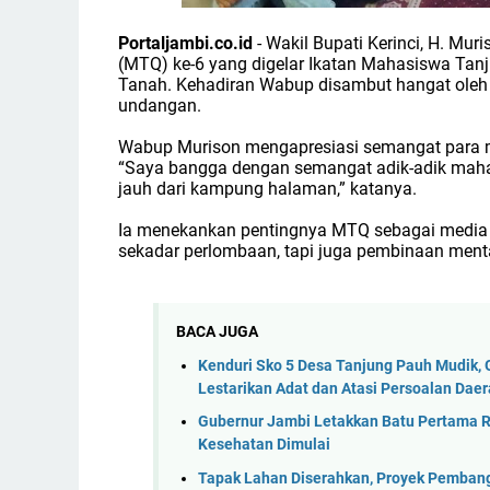
Portaljambi.co.id
- Wakil Bupati Kerinci, H. Mu
(MTQ) ke-6 yang digelar Ikatan Mahasiswa Tan
Tanah. Kehadiran Wabup disambut hangat oleh 
undangan.
Wabup Murison mengapresiasi semangat para m
“Saya bangga dengan semangat adik-adik mahas
jauh dari kampung halaman,” katanya.
Ia menekankan pentingnya MTQ sebagai media 
sekadar perlombaan, tapi juga pembinaan mental 
BACA JUGA
Kenduri Sko 5 Desa Tanjung Pauh Mudik, 
Lestarikan Adat dan Atasi Persoalan Dae
Gubernur Jambi Letakkan Batu Pertama R
Kesehatan Dimulai
Tapak Lahan Diserahkan, Proyek Pembang