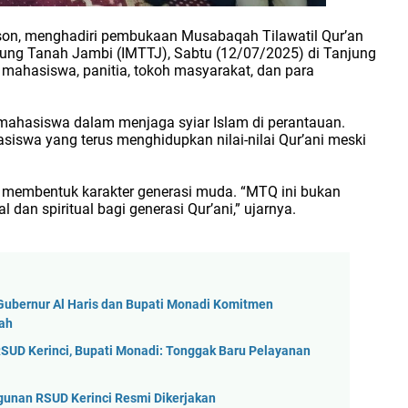
rison, menghadiri pembukaan Musabaqah Tilawatil Qur’an
jung Tanah Jambi (IMTTJ), Sabtu (12/07/2025) di Tanjung
mahasiswa, panitia, tokoh masyarakat, dan para
ahasiswa dalam menjaga syiar Islam di perantauan.
iswa yang terus menghidupkan nilai-nilai Qur’ani meski
membentuk karakter generasi muda. “MTQ ini bukan
dan spiritual bagi generasi Qur’ani,” ujarnya.
Gubernur Al Haris dan Bupati Monadi Komitmen
rah
SUD Kerinci, Bupati Monadi: Tonggak Baru Pelayanan
unan RSUD Kerinci Resmi Dikerjakan