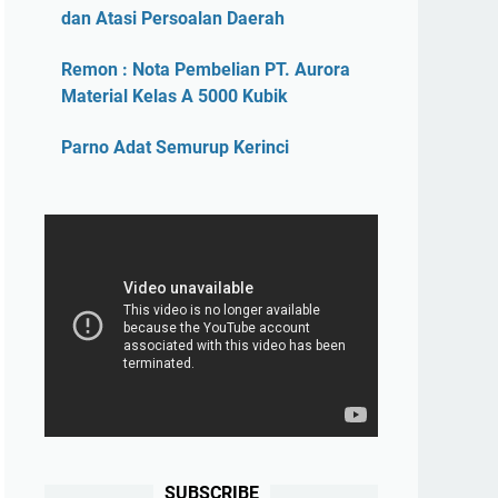
dan Atasi Persoalan Daerah
Remon : Nota Pembelian PT. Aurora
Material Kelas A 5000 Kubik
Parno Adat Semurup Kerinci
SUBSCRIBE