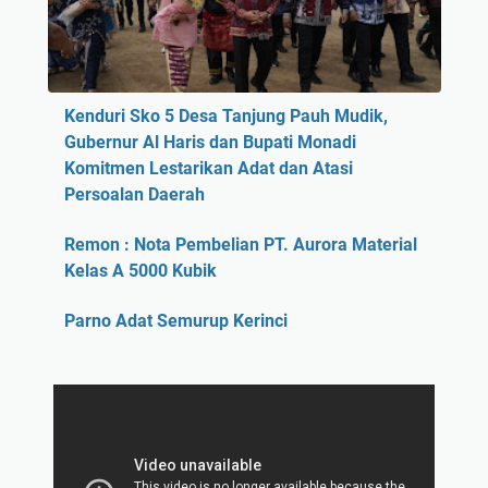
Kenduri Sko 5 Desa Tanjung Pauh Mudik,
Gubernur Al Haris dan Bupati Monadi
Komitmen Lestarikan Adat dan Atasi
Persoalan Daerah
Remon : Nota Pembelian PT. Aurora Material
Kelas A 5000 Kubik
Parno Adat Semurup Kerinci