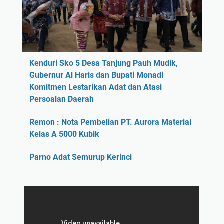
Kenduri Sko 5 Desa Tanjung Pauh Mudik,
Gubernur Al Haris dan Bupati Monadi
Komitmen Lestarikan Adat dan Atasi
Persoalan Daerah
Remon : Nota Pembelian PT. Aurora Material
Kelas A 5000 Kubik
Parno Adat Semurup Kerinci