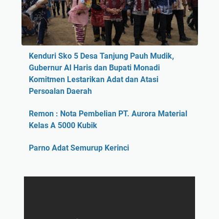
Kenduri Sko 5 Desa Tanjung Pauh Mudik,
Gubernur Al Haris dan Bupati Monadi
Komitmen Lestarikan Adat dan Atasi
Persoalan Daerah
Remon : Nota Pembelian PT. Aurora Material
Kelas A 5000 Kubik
Parno Adat Semurup Kerinci