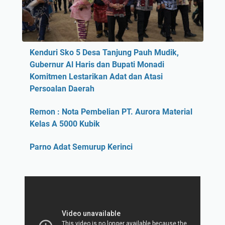
Kenduri Sko 5 Desa Tanjung Pauh Mudik,
Gubernur Al Haris dan Bupati Monadi
Komitmen Lestarikan Adat dan Atasi
Persoalan Daerah
Remon : Nota Pembelian PT. Aurora Material
Kelas A 5000 Kubik
Parno Adat Semurup Kerinci