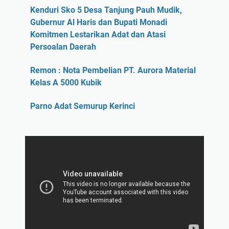
Kenduri Sko 5 Desa Tanjung Pauh Mudik,
Gubernur Al Haris dan Bupati Monadi
Komitmen Lestarikan Adat dan Atasi
Persoalan Daerah
Remon : Nota Pembelian PT. Aurora Material
Kelas A 5000 Kubik
Parno Adat Semurup Kerinci