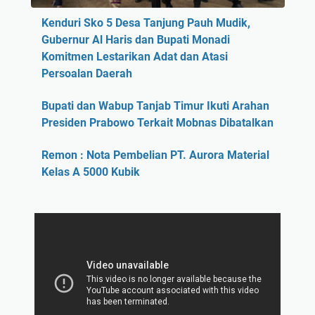
Kenduri Sko 5 Desa Tanjung Pauh Mudik,
Gubernur Al Haris dan Bupati Monadi
Komitmen Lestarikan Adat dan Atasi
Persoalan Daerah
Bupati dan Wabup Tanjab Timur Ikuti Arahan
Presiden Prabowo Terkait Mobnas Dibatalkan
Remon : Nota Pembelian PT. Aurora Material
Kelas A 5000 Kubik