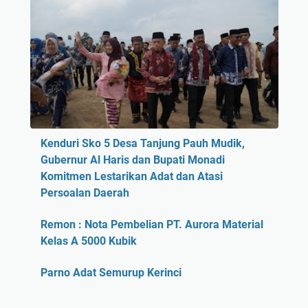
Kenduri Sko 5 Desa Tanjung Pauh Mudik,
Gubernur Al Haris dan Bupati Monadi
Komitmen Lestarikan Adat dan Atasi
Persoalan Daerah
Remon : Nota Pembelian PT. Aurora Material
Kelas A 5000 Kubik
Parno Adat Semurup Kerinci