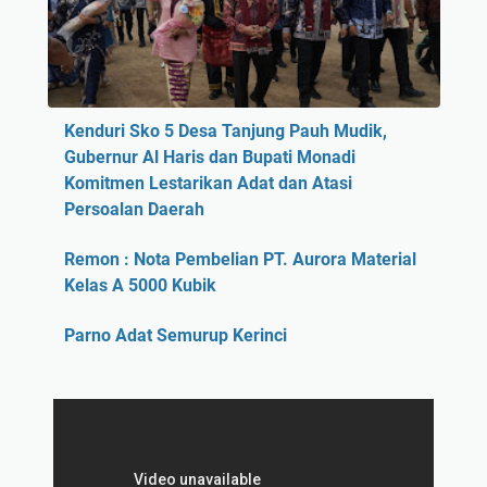
Kenduri Sko 5 Desa Tanjung Pauh Mudik,
Gubernur Al Haris dan Bupati Monadi
Komitmen Lestarikan Adat dan Atasi
Persoalan Daerah
Remon : Nota Pembelian PT. Aurora Material
Kelas A 5000 Kubik
Parno Adat Semurup Kerinci