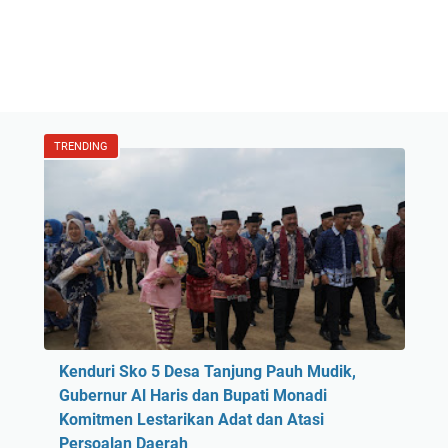
TRENDING
Kenduri Sko 5 Desa Tanjung Pauh Mudik,
Gubernur Al Haris dan Bupati Monadi
Komitmen Lestarikan Adat dan Atasi
Persoalan Daerah