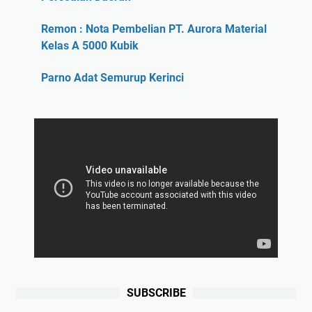
Remon : Nota Pembelian PT. Aurora Material
Kelas A 5000 Kubik
Parno Adat Semurup Kerinci
SUBSCRIBE