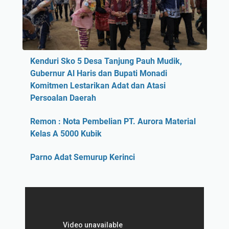
Kenduri Sko 5 Desa Tanjung Pauh Mudik,
Gubernur Al Haris dan Bupati Monadi
Komitmen Lestarikan Adat dan Atasi
Persoalan Daerah
Remon : Nota Pembelian PT. Aurora Material
Kelas A 5000 Kubik
Parno Adat Semurup Kerinci