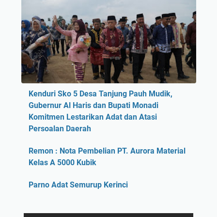
Kenduri Sko 5 Desa Tanjung Pauh Mudik,
Gubernur Al Haris dan Bupati Monadi
Komitmen Lestarikan Adat dan Atasi
Persoalan Daerah
Remon : Nota Pembelian PT. Aurora Material
Kelas A 5000 Kubik
Parno Adat Semurup Kerinci