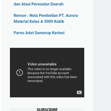
dan Atasi Persoalan Daerah
Remon : Nota Pembelian PT. Aurora
Material Kelas A 5000 Kubik
Parno Adat Semurup Kerinci
SUBSCRIBE