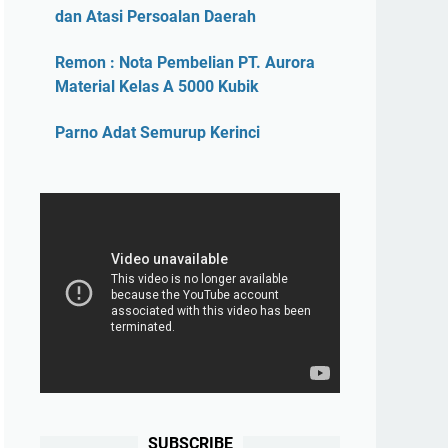
dan Atasi Persoalan Daerah
Remon : Nota Pembelian PT. Aurora
Material Kelas A 5000 Kubik
Parno Adat Semurup Kerinci
SUBSCRIBE