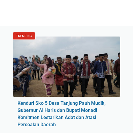
TRENDING
Kenduri Sko 5 Desa Tanjung Pauh Mudik,
Gubernur Al Haris dan Bupati Monadi
Komitmen Lestarikan Adat dan Atasi
Persoalan Daerah