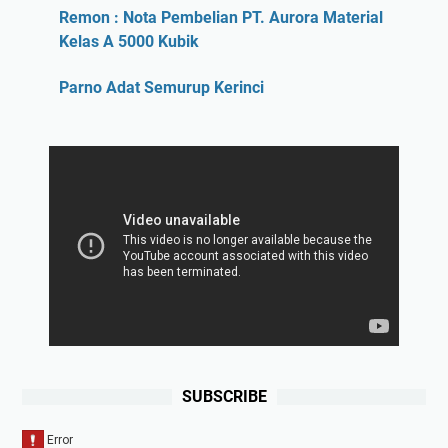
Remon : Nota Pembelian PT. Aurora Material
Kelas A 5000 Kubik
Parno Adat Semurup Kerinci
SUBSCRIBE