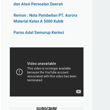
dan Atasi Persoalan Daerah
Remon : Nota Pembelian PT. Aurora
Material Kelas A 5000 Kubik
Parno Adat Semurup Kerinci
SUBSCRIBE