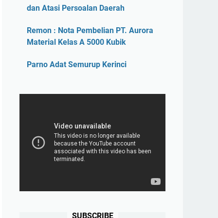
dan Atasi Persoalan Daerah
Remon : Nota Pembelian PT. Aurora
Material Kelas A 5000 Kubik
Parno Adat Semurup Kerinci
SUBSCRIBE