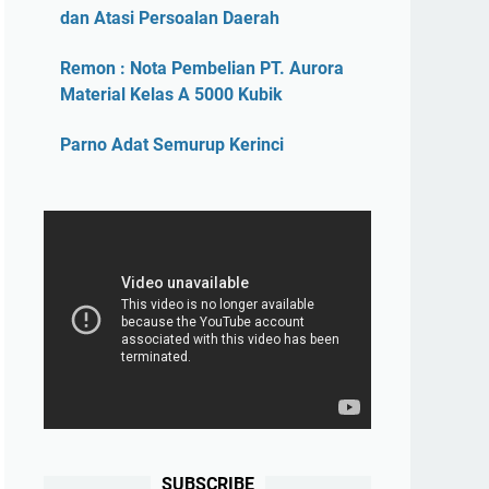
dan Atasi Persoalan Daerah
Remon : Nota Pembelian PT. Aurora
Material Kelas A 5000 Kubik
Parno Adat Semurup Kerinci
SUBSCRIBE