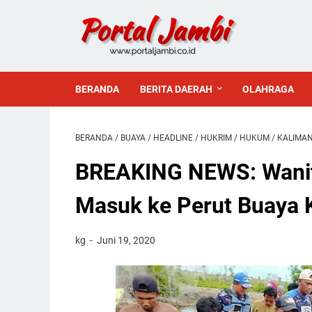
BERANDA
BERITA DAERAH
OLAHRAGA
BERANDA
/
BUAYA
/
HEADLINE
/
HUKRIM
/
HUKUM
/
KALIMA
BREAKING NEWS: Wanit
Masuk ke Perut Buaya K
kg
Juni 19, 2020