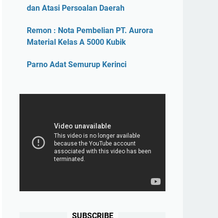
dan Atasi Persoalan Daerah
Remon : Nota Pembelian PT. Aurora
Material Kelas A 5000 Kubik
Parno Adat Semurup Kerinci
SUBSCRIBE