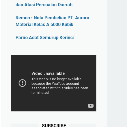
dan Atasi Persoalan Daerah
Remon : Nota Pembelian PT. Aurora
Material Kelas A 5000 Kubik
Parno Adat Semurup Kerinci
SUBSCRIBE