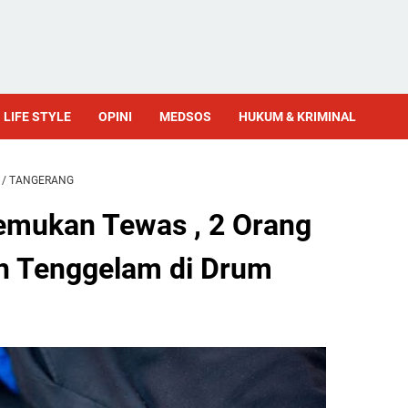
LIFE STYLE
OPINI
MEDSOS
HUKUM & KRIMINAL
/
TANGERANG
temukan Tewas , 2 Orang
h Tenggelam di Drum