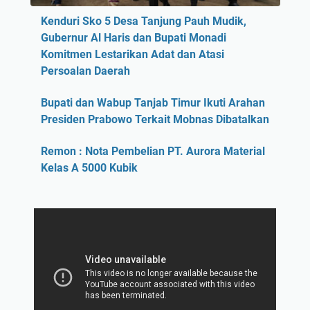
Kenduri Sko 5 Desa Tanjung Pauh Mudik,
Gubernur Al Haris dan Bupati Monadi
Komitmen Lestarikan Adat dan Atasi
Persoalan Daerah
Bupati dan Wabup Tanjab Timur Ikuti Arahan
Presiden Prabowo Terkait Mobnas Dibatalkan
Remon : Nota Pembelian PT. Aurora Material
Kelas A 5000 Kubik