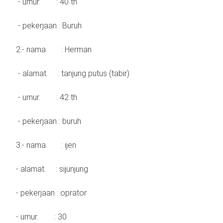
- umur. : 40 th
- pekerjaan : Buruh
2.- nama. : Herman
- alamat. : tanjung putus (tabir)
- umur. : 42 th
- pekerjaan : buruh
3.- nama. : ijen
- alamat. : sijunjung
- pekerjaan : oprator
- umur. : 30