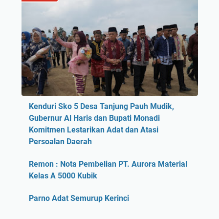
Kenduri Sko 5 Desa Tanjung Pauh Mudik,
Gubernur Al Haris dan Bupati Monadi
Komitmen Lestarikan Adat dan Atasi
Persoalan Daerah
Remon : Nota Pembelian PT. Aurora Material
Kelas A 5000 Kubik
Parno Adat Semurup Kerinci