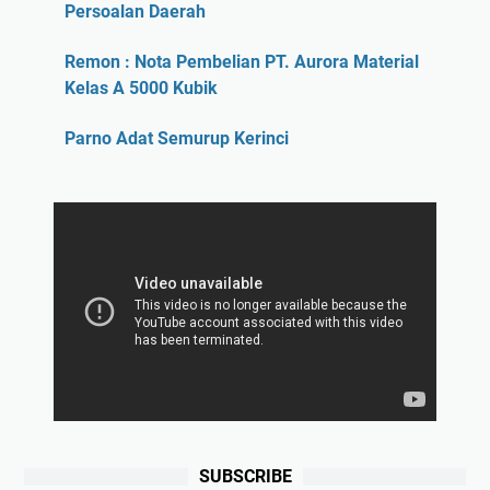
Persoalan Daerah
Remon : Nota Pembelian PT. Aurora Material
Kelas A 5000 Kubik
Parno Adat Semurup Kerinci
SUBSCRIBE