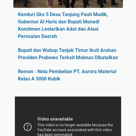
Kenduri Sko 5 Desa Tanjung Pauh Mudik,
Gubernur Al Haris dan Bupati Monadi
Komitmen Lestarikan Adat dan Atasi
Persoalan Daerah
Bupati dan Wabup Tanjab Timur Ikuti Arahan
Presiden Prabowo Terkait Mobnas Dibatalkan
Remon : Nota Pembelian PT. Aurora Material
Kelas A 5000 Kubik