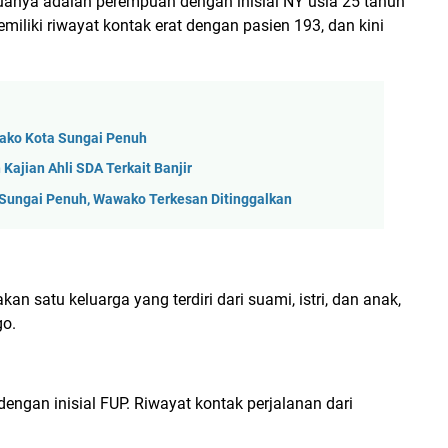
duanya adalah perempuan dengan inisial NY usia 25 tahun
liki riwayat kontak erat dengan pasien 193, dan kini
wako Kota Sungai Penuh
ajian Ahli SDA Terkait Banjir
Sungai Penuh, Wawako Terkesan Ditinggalkan
an satu keluarga yang terdiri dari suami, istri, dan anak,
go.
dengan inisial FUP. Riwayat kontak perjalanan dari