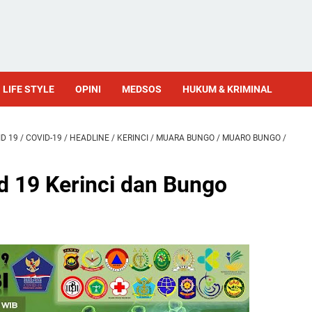
LIFE STYLE
OPINI
MEDSOS
HUKUM & KRIMINAL
D 19
/
COVID-19
/
HEADLINE
/
KERINCI
/
MUARA BUNGO
/
MUARO BUNGO
/
d 19 Kerinci dan Bungo