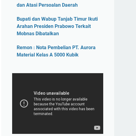
dan Atasi Persoalan Daerah
Bupati dan Wabup Tanjab Timur Ikuti
Arahan Presiden Prabowo Terkait
Mobnas Dibatalkan
Remon : Nota Pembelian PT. Aurora
Material Kelas A 5000 Kubik