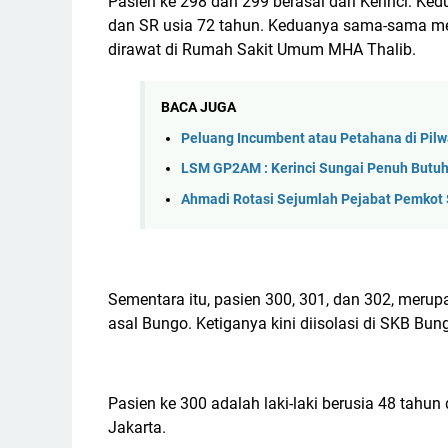
Pasien ke 298 dan 299 berasal dari Kerinci. Ke
dan SR usia 72 tahun. Keduanya sama-sama memi
dirawat di Rumah Sakit Umum MHA Thalib.
BACA JUGA
Peluang Incumbent atau Petahana di Pil
LSM GP2AM : Kerinci Sungai Penuh Butuh K
Ahmadi Rotasi Sejumlah Pejabat Pemkot 
Sementara itu, pasien 300, 301, dan 302, merupak
asal Bungo. Ketiganya kini diisolasi di SKB Bun
Pasien ke 300 adalah laki-laki berusia 48 tahun 
Jakarta.