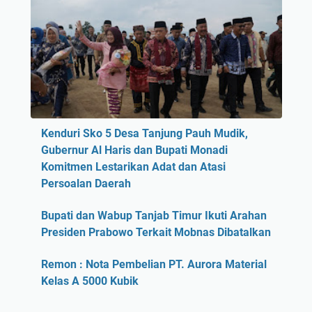
Kenduri Sko 5 Desa Tanjung Pauh Mudik,
Gubernur Al Haris dan Bupati Monadi
Komitmen Lestarikan Adat dan Atasi
Persoalan Daerah
Bupati dan Wabup Tanjab Timur Ikuti Arahan
Presiden Prabowo Terkait Mobnas Dibatalkan
Remon : Nota Pembelian PT. Aurora Material
Kelas A 5000 Kubik