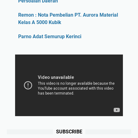
Persoalan Daerah
Remon : Nota Pembelian PT. Aurora Material
Kelas A 5000 Kubik
Parno Adat Semurup Kerinci
SUBSCRIBE