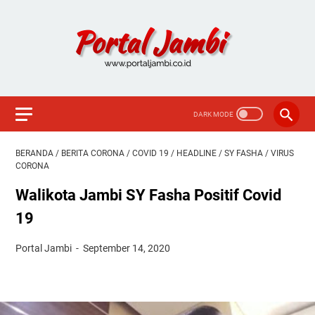
BERANDA
/
BERITA CORONA
/
COVID 19
/
HEADLINE
/
SY FASHA
/
VIRUS
CORONA
Walikota Jambi SY Fasha Positif Covid
19
Portal Jambi
September 14, 2020