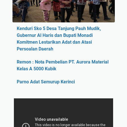
Kenduri Sko 5 Desa Tanjung Pauh Mudik,
Gubernur Al Haris dan Bupati Monadi
Komitmen Lestarikan Adat dan Atasi
Persoalan Daerah
Remon : Nota Pembelian PT. Aurora Material
Kelas A 5000 Kubik
Parno Adat Semurup Kerinci