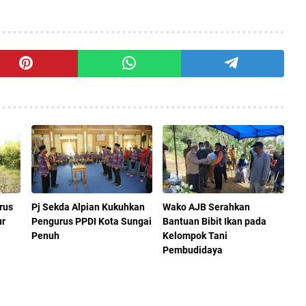
rus
Pj Sekda Alpian Kukuhkan
Wako AJB Serahkan
ur
Pengurus PPDI Kota Sungai
Bantuan Bibit Ikan pada
Penuh
Kelompok Tani
Pembudidaya