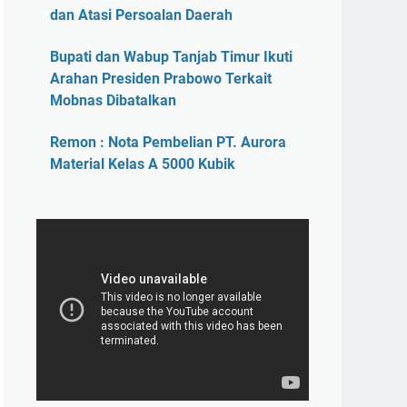
dan Atasi Persoalan Daerah
Bupati dan Wabup Tanjab Timur Ikuti
Arahan Presiden Prabowo Terkait
Mobnas Dibatalkan
Remon : Nota Pembelian PT. Aurora
Material Kelas A 5000 Kubik