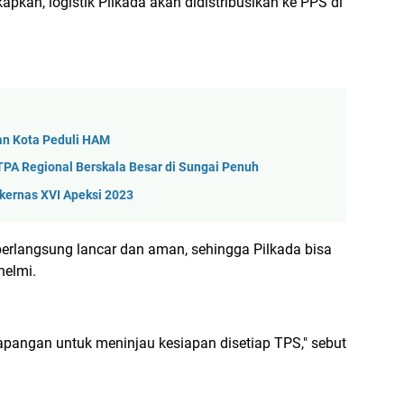
kan, logistik Pilkada akan didistribusikan ke PPS di
n Kota Peduli HAM
 Regional Berskala Besar di Sungai Penuh
kernas XVI Apeksi 2023
berlangsung lancar dan aman, sehingga Pilkada bisa
helmi.
apangan untuk meninjau kesiapan disetiap TPS," sebut