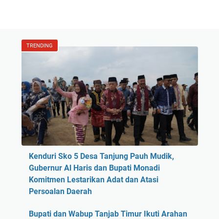
TRENDING
Kenduri Sko 5 Desa Tanjung Pauh Mudik,
Gubernur Al Haris dan Bupati Monadi
Komitmen Lestarikan Adat dan Atasi
Persoalan Daerah
Bupati dan Wabup Tanjab Timur Ikuti Arahan