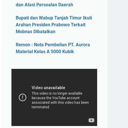
dan Atasi Persoalan Daerah
Bupati dan Wabup Tanjab Timur Ikuti
Arahan Presiden Prabowo Terkait
Mobnas Dibatalkan
Remon : Nota Pembelian PT. Aurora
Material Kelas A 5000 Kubik