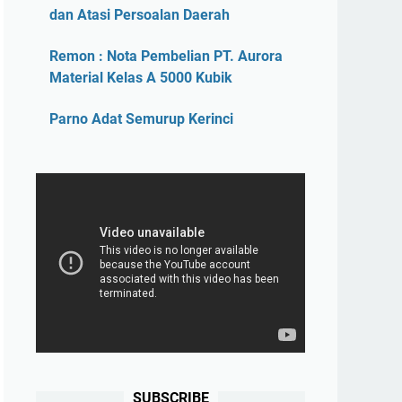
dan Atasi Persoalan Daerah
Remon : Nota Pembelian PT. Aurora
Material Kelas A 5000 Kubik
Parno Adat Semurup Kerinci
SUBSCRIBE