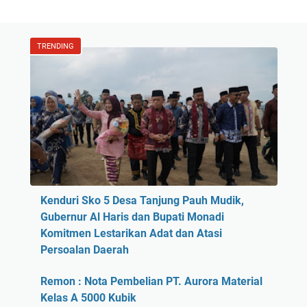
TRENDING
Kenduri Sko 5 Desa Tanjung Pauh Mudik,
Gubernur Al Haris dan Bupati Monadi
Komitmen Lestarikan Adat dan Atasi
Persoalan Daerah
Remon : Nota Pembelian PT. Aurora Material
Kelas A 5000 Kubik