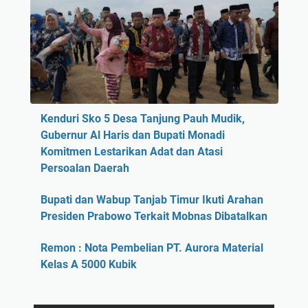
Kenduri Sko 5 Desa Tanjung Pauh Mudik,
Gubernur Al Haris dan Bupati Monadi
Komitmen Lestarikan Adat dan Atasi
Persoalan Daerah
Bupati dan Wabup Tanjab Timur Ikuti Arahan
Presiden Prabowo Terkait Mobnas Dibatalkan
Remon : Nota Pembelian PT. Aurora Material
Kelas A 5000 Kubik