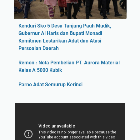
Kenduri Sko 5 Desa Tanjung Pauh Mudik,
Gubernur Al Haris dan Bupati Monadi
Komitmen Lestarikan Adat dan Atasi
Persoalan Daerah
Remon : Nota Pembelian PT. Aurora Material
Kelas A 5000 Kubik
Parno Adat Semurup Kerinci