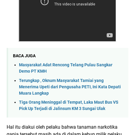
BACA JUGA
Masyarakat Adat Rencong Telang Pulau Sangkar
Demo PT KMH
Terungkap , Oknum Masyarakat Tamiai yang
Menerima Upeti dari Pengusaha PETI, Ini Kata Depati
Muara Langkap
Tiga Orang Meninggal di Tempat, Laka Maut Bus VS
Pick Up Terjadi di Jalinsum KM 3 Sungai Ulak
Hal itu diakui oleh pelaku bahwa tanaman narkotika
ganja tersebut masih ada di dalam kebun milik pelaku.