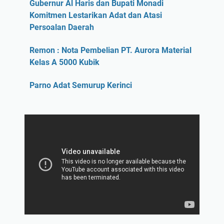
Gubernur Al Haris dan Bupati Monadi
Komitmen Lestarikan Adat dan Atasi
Persoalan Daerah
Remon : Nota Pembelian PT. Aurora Material
Kelas A 5000 Kubik
Parno Adat Semurup Kerinci