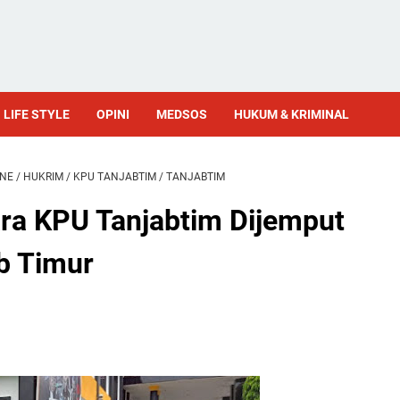
LIFE STYLE
OPINI
MEDSOS
HUKUM & KRIMINAL
INE
/
HUKRIM
/
KPU TANJABTIM
/
TANJABTIM
ra KPU Tanjabtim Dijemput
ab Timur