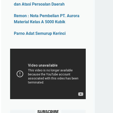
dan Atasi Persoalan Daerah
Remon : Nota Pembelian PT. Aurora
Material Kelas A 5000 Kubik
Parno Adat Semurup Kerinci
SUBSCRIBE