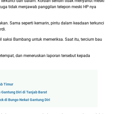
 terkunci dari dalam. Korban sendiri tidak menyahut meski
an juga tidak menjawab panggilan telepon meski HP nya
rakan. Sama seperti kemarin, pintu dalam keadaan terkunci
rdi.
l saksi Bambang untuk memeriksa. Saat itu, tercium bau
 setempat, dan meneruskan laporan tersebut kepada
ab Timur
Gantung Diri di Tanjab Barat
uck di Bungo Nekat Gantung Diri