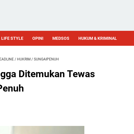
LIFE STYLE
OPINI
MEDSOS
HUKUM & KRIMINAL
EADLINE
/
HUKRIM
/
SUNGAIPENUH
ngga Ditemukan Tewas
 Penuh