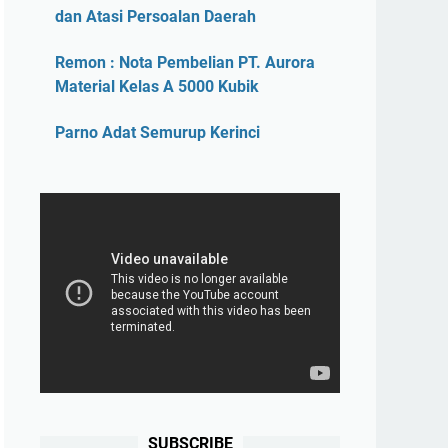
dan Atasi Persoalan Daerah
Remon : Nota Pembelian PT. Aurora
Material Kelas A 5000 Kubik
Parno Adat Semurup Kerinci
SUBSCRIBE