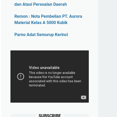
dan Atasi Persoalan Daerah
Remon : Nota Pembelian PT. Aurora
Material Kelas A 5000 Kubik
Parno Adat Semurup Kerinci
SUBSCRIBE