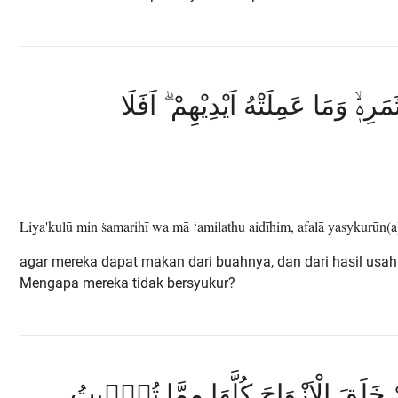
مَرِهٖۙ وَمَا عَمِلَتْهُ اَيْدِيْهِمْ ۗ اَفَلَا
Liya'kulū min ṡamarihī wa mā ‘amilathu aidīhim, afalā yasykurūn(a
agar mereka dapat makan dari buahnya, dan dari hasil usa
Mengapa mereka tidak bersyukur?
 خَلَقَ الْاَزْوَاجَ كُلَّهَا مِمَّا تُنْۢبِتُ