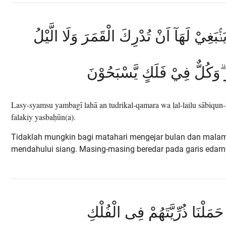
بَغِيْ لَهَآ اَنْ تُدْرِكَ الْقَمَرَ وَلَا الَّيْلُ
 ۗوَكُلٌّ فِيْ فَلَكٍ يَّسْبَحُوْنَ
Lasy-syamsu yambagī lahā an tudrikal-qamara wa lal-lailu sābiqun-n
falakiy yasbaḥūn(a).
Tidaklah mungkin bagi matahari mengejar bulan dan malam
mendahului siang. Masing-masing beredar pada garis edarn
َا حَمَلْنَا ذُرِّيَّتَهُمْ فِى الْفُلْكِ