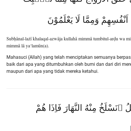
َنْفُسِهِمْ وَمِمَّا لَا يَعْلَمُوْنَ
Subḥānal-lażī khalaqal-azwāja kullahā mimmā tumbitul-arḍu wa m
mimmā lā ya‘lamūn(a).
Mahasuci (Allah) yang telah menciptakan semuanya berpa
baik dari apa yang ditumbuhkan oleh bumi dan dari diri mere
maupun dari apa yang tidak mereka ketahui.
َيْلُ ۖنَسْلَخُ مِنْهُ النَّهَارَ فَاِذَا هُمْ