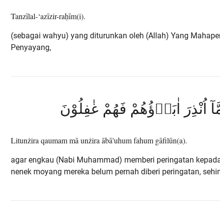
Tanzīlal-‘azīzir-raḥīm(i).
(sebagai wahyu) yang diturunkan oleh (Allah) Yang Mahape
Penyayang,
مَّآ اُنْذِرَ اٰبَاۤؤُهُمْ فَهُمْ غٰفِلُوْنَ
Litunżira qaumam mā unżira ābā'uhum fahum gāfilūn(a).
agar engkau (Nabi Muhammad) memberi peringatan kepad
nenek moyang mereka belum pernah diberi peringatan, sehin