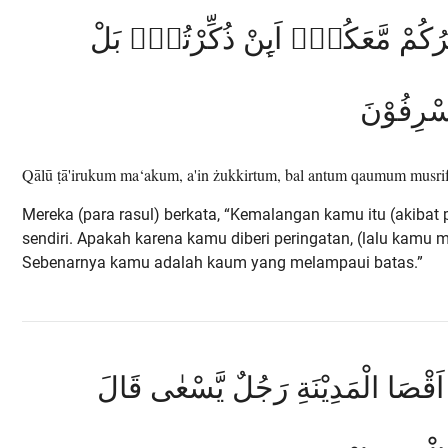
ُكُمْ مَّعَكُمْۗ اَىِٕنْ ذُكِّرْتُمْۗ بَلْ
ُسْرِفُوْنَ
Qālū ṭā'irukum ma‘akum, a'in żukkirtum, bal antum qaumum musrif
Mereka (para rasul) berkata, “Kemalangan kamu itu (akibat
sendiri. Apakah karena kamu diberi peringatan, (lalu kamu 
Sebenarnya kamu adalah kaum yang melampaui batas.”
قْصَا الْمَدِيْنَةِ رَجُلٌ يَّسْعٰى قَالَ