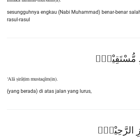
sesungguhnya engkau (Nabi Muhammad) benar-benar salah
rasul-rasul
مُّسْتَقِيْمٍۗ
‘Alā ṣirāṭim mustaqīm(in).
(yang berada) di atas jalan yang lurus,
يْزِ الرَّحِيْمِۙ