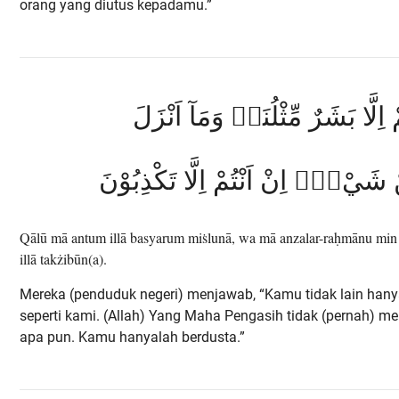
orang yang diutus kepadamu.”
مْ اِلَّا بَشَرٌ مِّثْلُنَاۙ وَمَآ اَنْزَلَ
شَيْءٍۙ اِنْ اَنْتُمْ اِلَّا تَكْذِبُوْنَ
Qālū mā antum illā basyarum miṡlunā, wa mā anzalar-raḥmānu min s
illā takżibūn(a).
Mereka (penduduk negeri) menjawab, “Kamu tidak lain han
seperti kami. (Allah) Yang Maha Pengasih tidak (pernah) m
apa pun. Kamu hanyalah berdusta.”