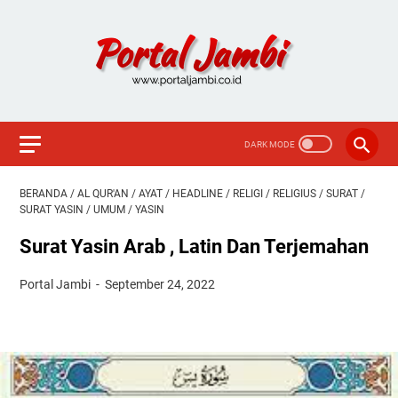
BERANDA
/
AL QUR'AN
/
AYAT
/
HEADLINE
/
RELIGI
/
RELIGIUS
/
SURAT
/
SURAT YASIN
/
UMUM
/
YASIN
Surat Yasin Arab , Latin Dan Terjemahan
Portal Jambi
September 24, 2022