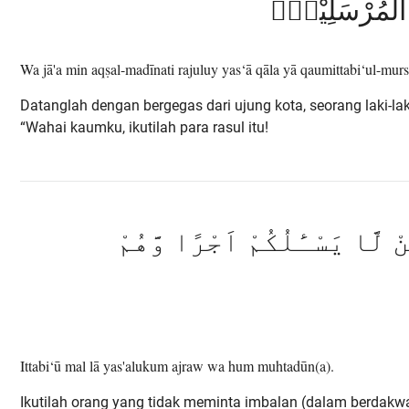
وا الْمُرْسَلِيْنَۙ
Wa jā'a min aqṣal-madīnati rajuluy yas‘ā qāla yā qaumittabi‘ul-murs
Datanglah dengan bergegas dari ujung kota, seorang laki-laki
“Wahai kaumku, ikutilah para rasul itu!
 لَّا يَسْـَٔلُكُمْ اَجْرًا وَّهُمْ
Ittabi‘ū mal lā yas'alukum ajraw wa hum muhtadūn(a).
Ikutilah orang yang tidak meminta imbalan (dalam berdak