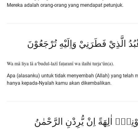
Mereka adalah orang-orang yang mendapat petunjuk.
ْبُدُ الَّذِيْ فَطَرَنِيْ وَاِلَيْهِ تُرْجَعُوْنَ
Wa mā liya lā a‘budul-lażī faṭaranī wa ilaihi turja‘ūn(a).
Apa (alasanku) untuk tidak menyembah (Allah) yang telah
hanya kepada-Nyalah kamu akan dikembalikan.
ُوْنِهٖٓ اٰلِهَةً اِنْ يُّرِدْنِ الرَّحْمٰنُ