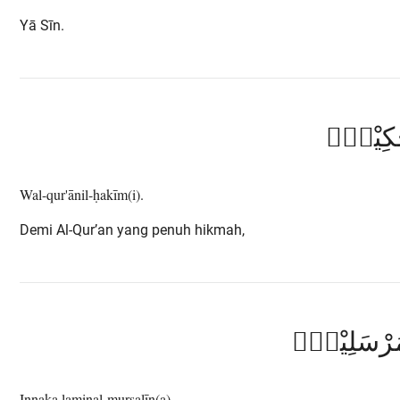
Yā Sīn.
حَكِيْمِۙ
Wal-qur'ānil-ḥakīm(i).
Demi Al-Qur’an yang penuh hikmah,
ْمُرْسَلِيْنَۙ
Innaka laminal-mursalīn(a).