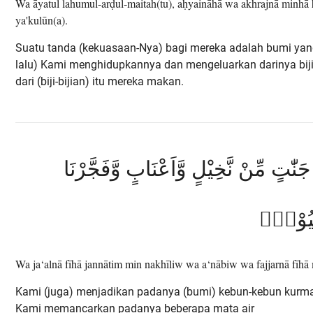
Wa āyatul lahumul-arḍul-maitah(tu), aḥyaināhā wa akhrajnā minhā
ya'kulūn(a).
Suatu tanda (kekuasaan-Nya) bagi mereka adalah bumi yan
lalu) Kami menghidupkannya dan mengeluarkan darinya biji
dari (biji-bijian) itu mereka makan.
جَنّٰتٍ مِّنْ نَّخِيْلٍ وَّاَعْنَابٍ وَّفَجَّرْنَا
عُيُوْنِۙ
Wa ja‘alnā fīhā jannātim min nakhīliw wa a‘nābiw wa fajjarnā fīhā 
Kami (juga) menjadikan padanya (bumi) kebun-kebun kurma
Kami memancarkan padanya beberapa mata air