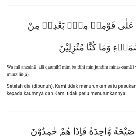
۞ َا عَلٰى قَوْمِهٖ مِنْۢ بَعْدِهٖ مِنْ
مَاۤءِ وَمَا كُنَّا مُنْزِلِيْنَ
Wa mā anzalnā ‘alā qaumihī mim ba‘dihī min jundim minas-samā'i
munzilīn(a).
Setelah dia (dibunuh), Kami tidak menurunkan satu pasukan 
kepada kaumnya dan Kami tidak perlu menurunkannya.
ا صَيْحَةً وَّاحِدَةً فَاِذَا هُمْ خٰمِدُوْنَ