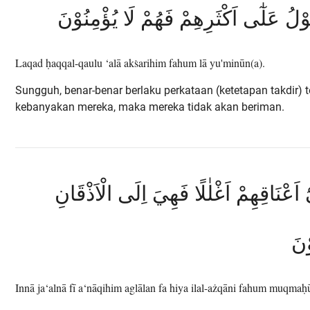
وْلُ عَلٰٓى اَكْثَرِهِمْ فَهُمْ لَا يُؤْمِنُوْنَ
Laqad ḥaqqal-qaulu ‘alā akṡarihim fahum lā yu'minūn(a).
Sungguh, benar-benar berlaku perkataan (ketetapan takdir) 
kebanyakan mereka, maka mereka tidak akan beriman.
ْٓ اَعْنَاقِهِمْ اَغْلٰلًا فَهِيَ اِلَى الْاَذْقَانِ
ْنَ
Innā ja‘alnā fī a‘nāqihim aglālan fa hiya ilal-ażqāni fahum muqmaḥ