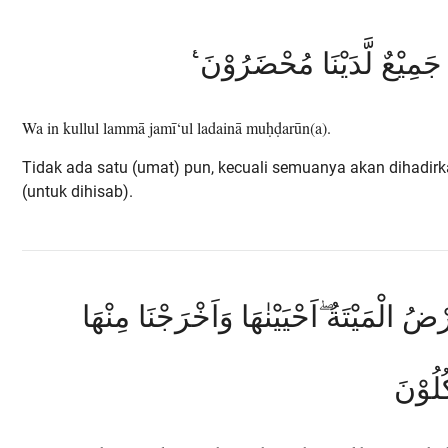
َّا جَمِيْعٌ لَّدَيْنَا مُحْضَرُوْنَ
Wa in kullul lammā jamī‘ul ladainā muḥḍarūn(a).
Tidak ada satu (umat) pun, kecuali semuanya akan dihadir
(untuk dihisab).
َرْضُ الْمَيْتَةُ ۖاَحْيَيْنٰهَا وَاَخْرَجْنَا مِنْهَا
كُلُوْنَ