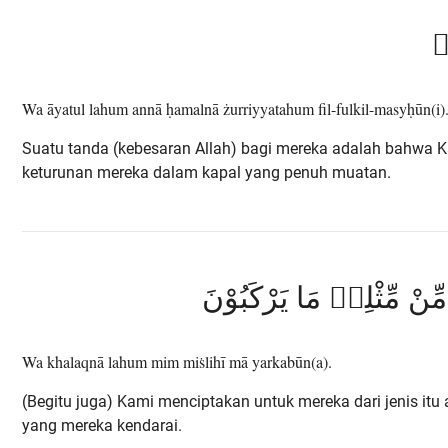
ۙ
Wa āyatul lahum annā ḥamalnā żurriyyatahum fil-fulkil-masyḥūn(i)
Suatu tanda (kebesaran Allah) bagi mereka adalah bahwa
keturunan mereka dalam kapal yang penuh muatan.
 مِّنْ مِّثْلِهٖ مَا يَرْكَبُوْنَ
Wa khalaqnā lahum mim miṡlihī mā yarkabūn(a).
(Begitu juga) Kami menciptakan untuk mereka dari jenis itu 
yang mereka kendarai.