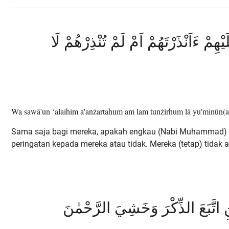
مْ ءَاَنْذَرْتَهُمْ اَمْ لَمْ تُنْذِرْهُمْ لَا
Wa sawā'un ‘alaihim a'anżartahum am lam tunżirhum lā yu'minūn(a
Sama saja bagi mereka, apakah engkau (Nabi Muhammad)
peringatan kepada mereka atau tidak. Mereka (tetap) tidak 
َنِ اتَّبَعَ الذِّكْرَ وَخَشِيَ الرَّحْمٰنَ