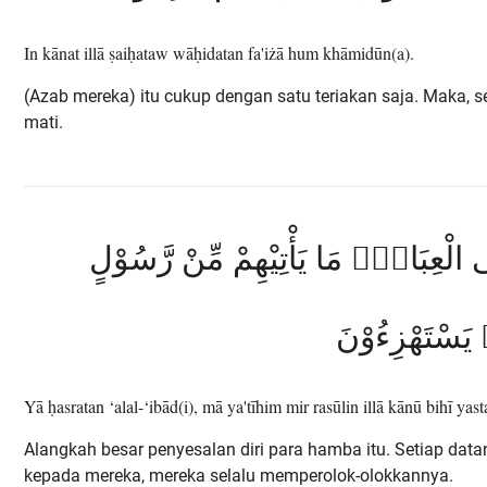
In kānat illā ṣaiḥataw wāḥidatan fa'iżā hum khāmidūn(a).
(Azab mereka) itu cukup dengan satu teriakan saja. Maka, s
mati.
الْعِبَادِۚ مَا يَأْتِيْهِمْ مِّنْ رَّسُوْلٍ
ٖ يَسْتَهْزِءُوْنَ
Yā ḥasratan ‘alal-‘ibād(i), mā ya'tīhim mir rasūlin illā kānū bihī yast
Alangkah besar penyesalan diri para hamba itu. Setiap data
kepada mereka, mereka selalu memperolok-olokkannya.