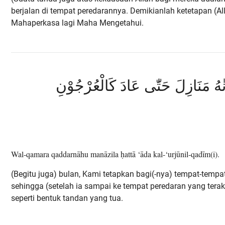
berjalan di tempat peredarannya. Demikianlah ketetapan (Al
Mahaperkasa lagi Maha Mengetahui.
ْنٰهُ مَنَازِلَ حَتّٰى عَادَ كَالْعُرْجُوْنِ
Wal-qamara qaddarnāhu manāzila ḥattā ‘āda kal-‘urjūnil-qadīm(i).
(Begitu juga) bulan, Kami tetapkan bagi(-nya) tempat-tempa
sehingga (setelah ia sampai ke tempat peredaran yang terakh
seperti bentuk tandan yang tua.