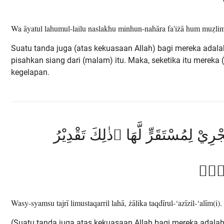
Wa āyatul lahumul-lailu naslakhu minhun-nahāra fa'iżā hum muẓli
Suatu tanda juga (atas kekuasaan Allah) bagi mereka adal
pisahkan siang dari (malam) itu. Maka, seketika itu mereka
kegelapan.
ِيْ لِمُسْتَقَرٍّ لَّهَا ۗذٰلِكَ تَقْدِيْرُ
ِيْمِۗ
Wasy-syamsu tajrī limustaqarril lahā, żālika taqdīrul-‘azīzil-‘alīm(i).
(Suatu tanda juga atas kekuasaan Allah bagi mereka adala