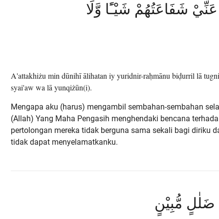
 عَنِّيْ شَفَاعَتُهُمْ شَيْـًٔا وَّلَا
A'attakhiżu min dūnihī ālihatan iy yuridnir-raḥmānu biḍurril lā tug
syai'aw wa lā yunqiżūn(i).
Mengapa aku (harus) mengambil sembahan-sembahan selai
(Allah) Yang Maha Pengasih menghendaki bencana terhadap
pertolongan mereka tidak berguna sama sekali bagi diriku d
tidak dapat menyelamatkanku.
يْ ضَلٰلٍ مُّبِيْنٍ