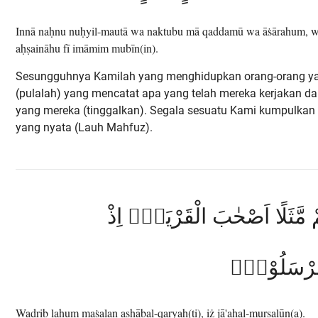
Innā naḥnu nuḥyil-mautā wa naktubu mā qaddamū wa āṡārahum, wa 
aḥṣaināhu fī imāmim mubīn(in).
Sesungguhnya Kamilah yang menghidupkan orang-orang y
(pulalah) yang mencatat apa yang telah mereka kerjakan d
yang mereka (tinggalkan). Segala sesuatu Kami kumpulkan 
yang nyata (Lauh Mahfuz).
مَّثَلًا اَصْحٰبَ الْقَرْيَةِۘ اِذْ
ُرْسَلُوْنَۚ
Waḍrib lahum maṡalan aṣḥābal-qaryah(ti), iż jā'ahal-mursalūn(a).