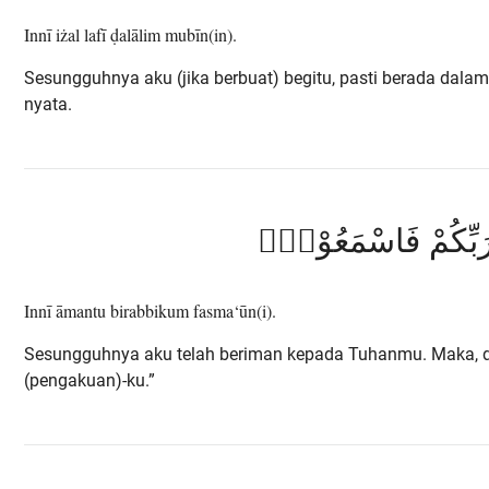
Innī iżal lafī ḍalālim mubīn(in).
Sesungguhnya aku (jika berbuat) begitu, pasti berada dala
nyata.
بِرَبِّكُمْ فَاسْمَعُوْنِۗ
Innī āmantu birabbikum fasma‘ūn(i).
Sesungguhnya aku telah beriman kepada Tuhanmu. Maka, 
(pengakuan)-ku.”