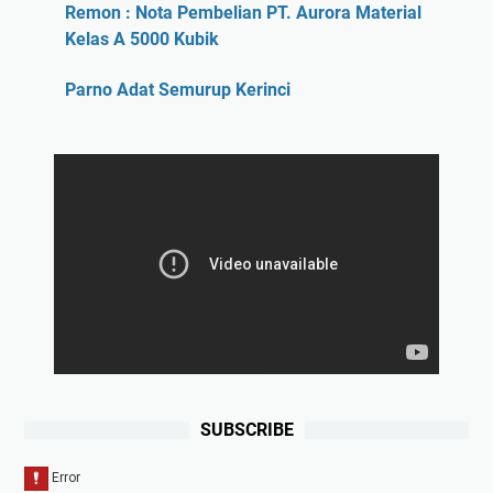
Remon : Nota Pembelian PT. Aurora Material
Kelas A 5000 Kubik
Parno Adat Semurup Kerinci
SUBSCRIBE