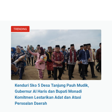
TRENDING
Kenduri Sko 5 Desa Tanjung Pauh Mudik,
Gubernur Al Haris dan Bupati Monadi
Komitmen Lestarikan Adat dan Atasi
Persoalan Daerah